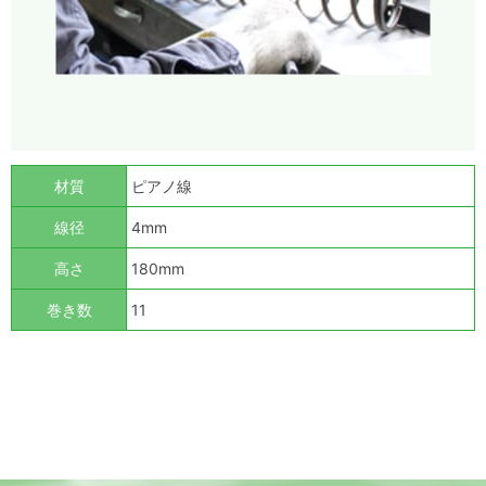
材質
ピアノ線
線径
4mm
高さ
180mm
巻き数
11